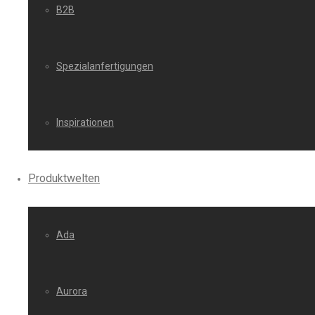
B2B
Spezialanfertigungen
Inspirationen
Produktwelten
Ada
Aurora