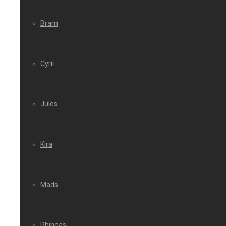
Bram
Cyril
Jules
Kira
Mads
Phineas