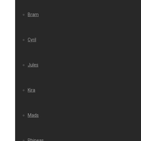
Bram
Cyril
Jules
Kira
Mads
Phineas