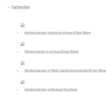
Farbwelten
Dark Wave
Deep Black
Arctic Whit
Liquid Sunshine