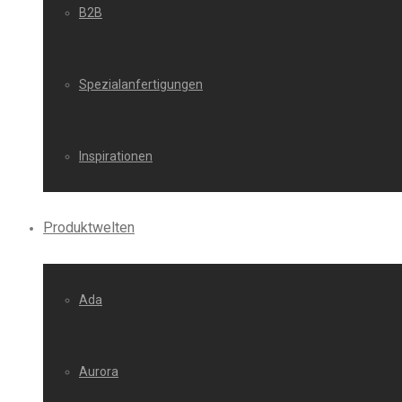
B2B
Spezialanfertigungen
Inspirationen
Produktwelten
Ada
Aurora