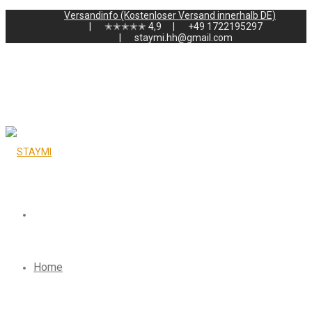
Versandinfo (Kostenloser Versand innerhalb DE)
✭✭✭✭✭ 4,9
‭+49 1722195297‬
staymi.hh@gmail.com
Home