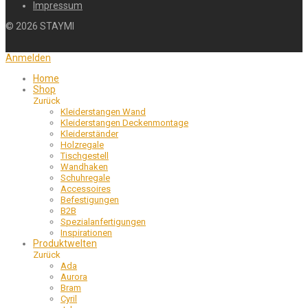
Impressum
©
2026
STAYMI
Anmelden
Home
Shop
Zurück
Kleiderstangen Wand
Kleiderstangen Deckenmontage
Kleiderständer
Holzregale
Tischgestell
Wandhaken
Schuhregale
Accessoires
Befestigungen
B2B
Spezialanfertigungen
Inspirationen
Produktwelten
Zurück
Ada
Aurora
Bram
Cyril