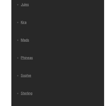
Jules
Kira
Mads
Phineas
Sophie
Sterling