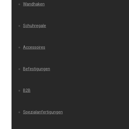
Wandhaken
Schuhregale
Accessoires
Befestigungen
B2B
Spezialanfertigungen