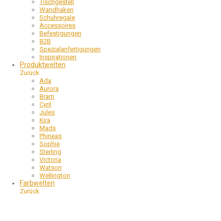
Tischgestell
Wandhaken
Schuhregale
Accessoires
Befestigungen
B2B
Spezialanfertigungen
Inspirationen
Produktwelten
Zurück
Ada
Aurora
Bram
Cyril
Jules
Kira
Mads
Phineas
Sophie
Sterling
Victoria
Watson
Wellington
Farbwelten
Zurück