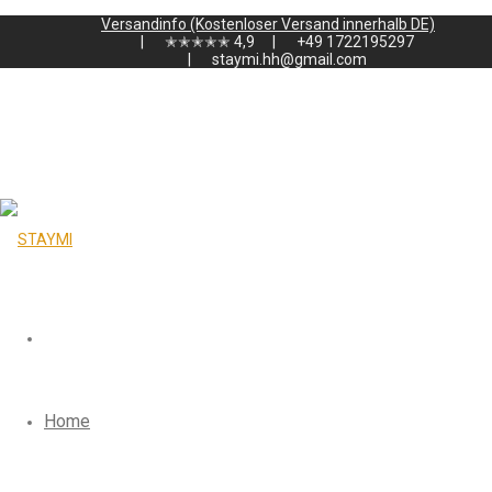
Versandinfo (Kostenloser Versand innerhalb DE)
✭✭✭✭✭ 4,9
‭+49 1722195297‬
staymi.hh@gmail.com
Home