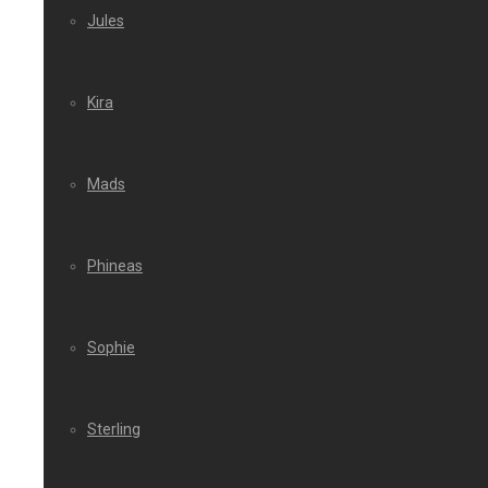
Jules
Kira
Mads
Phineas
Sophie
Sterling